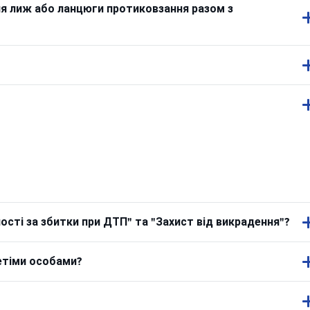
ля лиж або ланцюги протиковзання разом з
сті за збитки при ДТП" та "Захист від викрадення"?
етіми особами?