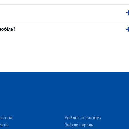
мобіль?
итання
Увійдіть в систему
єнтів
Забули пароль