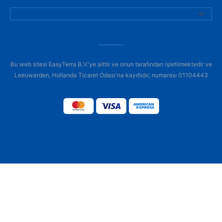
Bu web sitesi EasyTerra B.V.'ye aittir ve onun tarafından işletilmektedir ve
Leeuwarden, Hollanda Ticaret Odası'na kayıtlıdır, numarası 01104443