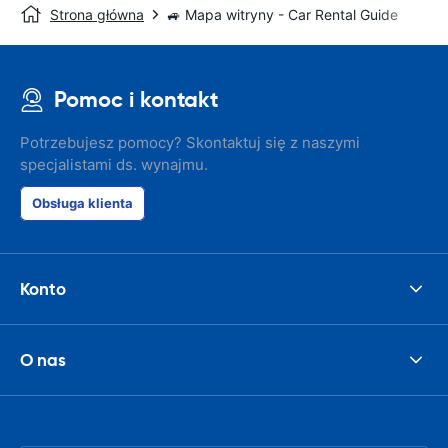
Strona główna
🚙 Mapa witryny - Car Rental Guide
Pomoc i kontakt
Potrzebujesz pomocy? Skontaktuj się z naszymi
specjalistami ds. wynajmu.
Obsługa klienta
Konto
O nas