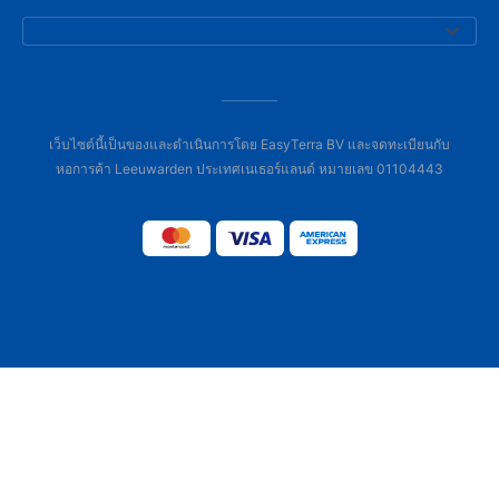
เว็บไซต์นี้เป็นของและดำเนินการโดย EasyTerra BV และจดทะเบียนกับ
หอการค้า Leeuwarden ประเทศเนเธอร์แลนด์ หมายเลข 01104443