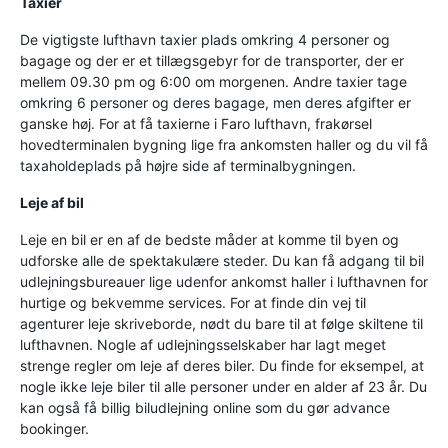
Taxier
De vigtigste lufthavn taxier plads omkring 4 personer og
bagage og der er et tillægsgebyr for de transporter, der er
mellem 09.30 pm og 6:00 om morgenen. Andre taxier tage
omkring 6 personer og deres bagage, men deres afgifter er
ganske høj. For at få taxierne i Faro lufthavn, frakørsel
hovedterminalen bygning lige fra ankomsten haller og du vil få
taxaholdeplads på højre side af terminalbygningen.
Leje af bil
Leje en bil er en af de bedste måder at komme til byen og
udforske alle de spektakulære steder. Du kan få adgang til bil
udlejningsbureauer lige udenfor ankomst haller i lufthavnen for
hurtige og bekvemme services. For at finde din vej til
agenturer leje skriveborde, nødt du bare til at følge skiltene til
lufthavnen. Nogle af udlejningsselskaber har lagt meget
strenge regler om leje af deres biler. Du finde for eksempel, at
nogle ikke leje biler til alle personer under en alder af 23 år. Du
kan også få billig biludlejning online som du gør advance
bookinger.