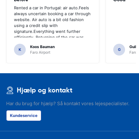
Rented a car in Portugal: air auto.Feels
always uncertain booking a car through
website. Air auto is a bit old fashion
using a credit slip with
signature.Everything went further
efficiently, Returning of the car was
also easy.And Hotel k3 was around the
Koos Bauman
Guil
corner.
K
G
Faro Airport
Faro 
Hjælp og kontakt
Har du brug for hjælp? Så kontakt vores lejespecialister.
Kundeservice