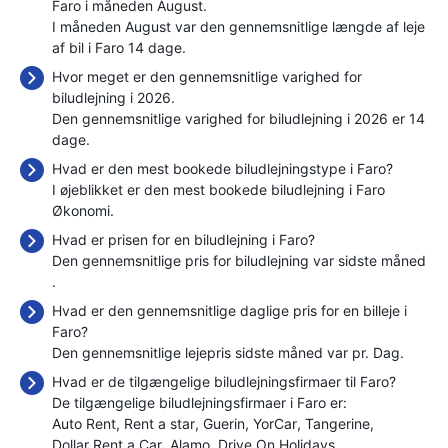
Faro i måneden August.
I måneden August var den gennemsnitlige længde af leje
af bil i Faro 14 dage.
Hvor meget er den gennemsnitlige varighed for
biludlejning i 2026.
Den gennemsnitlige varighed for biludlejning i 2026 er 14
dage.
Hvad er den mest bookede biludlejningstype i Faro?
I øjeblikket er den mest bookede biludlejning i Faro
Økonomi.
Hvad er prisen for en biludlejning i Faro?
Den gennemsnitlige pris for biludlejning var sidste måned
.
Hvad er den gennemsnitlige daglige pris for en billeje i
Faro?
Den gennemsnitlige lejepris sidste måned var
pr. Dag.
Hvad er de tilgængelige biludlejningsfirmaer til Faro?
De tilgængelige biludlejningsfirmaer i Faro er:
Auto Rent
Rent a star
Guerin
YorCar
Tangerine
Dollar Rent a Car
Alamo
Drive On Holidays