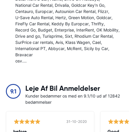
National Car Rental
Drivalia
Goldcar Key'n Go
Centauro
Europcar
Autounion Car Rental
Flizzr
U-Save Auto Rental
Hertz
Green Motion
Goldcar
FireFly Car Rental
Keddy By Europcar
Thrifty
Record Go
Budget
Enterprise
InterRent
OK Mobility
Drive and go
Turisprime
Sixt
Rhodium Car Rental
SurPrice car rentals
Avis
Klass Wagen
Cael
International PT
Abbycar
McRent
Sicily by Car
Bravacar
osv.…
Leje Af Bil Anmeldelser
9.1
Kunder bedømmer os med en 9.1/10 ud af 12842
bedømmelser
31-10-2020
before
Good