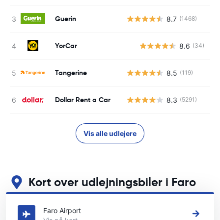
Guerin
8.7
(1468)
YorCar
8.6
(34)
Tangerine
8.5
(119)
Dollar Rent a Car
8.3
(5291)
Vis alle udlejere
Kort over udlejningsbiler i Faro
Se vores vigtigste biludlejningssteder i Faro
Faro Airport