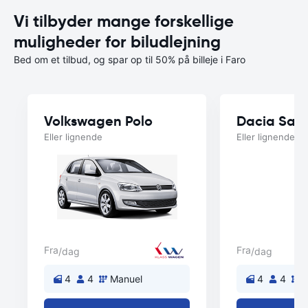
Vi tilbyder mange forskellige
muligheder for biludlejning
Bed om et tilbud, og spar op til 50% på billeje i Faro
Volkswagen Polo
Eller lignende
Eller lignende
Fra
Fra
/dag
/dag
4
4
Manuel
4
4
M